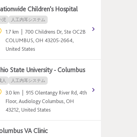
ationwide Children's Hospital
小児
人工内耳システム
1.7 km
|
700 Childrens Dr, Ste OC2B
COLUMBUS, OH 43205-2664,
United States
hio State University - Columbus
成人
人工内耳システム
3.0 km
|
915 Olentangy River Rd, 4th
Floor, Audiology Columbus, OH
43212, United States
olumbus VA Clinic