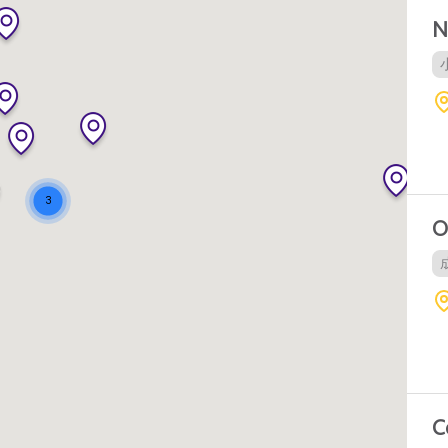
N
O
C