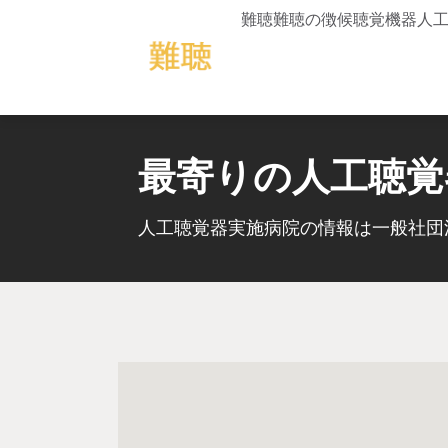
難聴
難聴の徴候
聴覚機器
人
最寄りの人工聴覚
人工聴覚器実施病院の情報は一般社団法