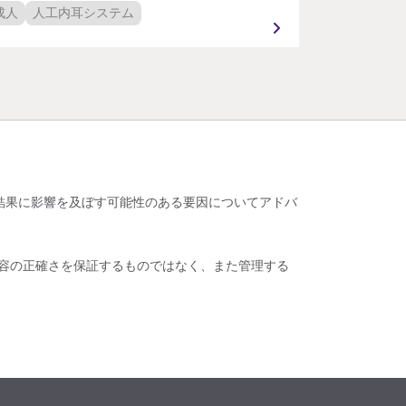
成人
人工内耳システム
8.0 km
|
420 N James Rd Columbus,
OH 43219, United States
hio Health
成人
人工内耳システム
12.0 km
|
5193 W Broad St., Suite 100
結果に影響を及ぼす可能性のある要因についてアドバ
COLUMBUS, OH 43228, United
States
内容の正確さを保証するものではなく、また管理する
hio ENT Surgeons
成人
人工内耳システム
12.4 km
|
974 Bethel Rd Columbus,