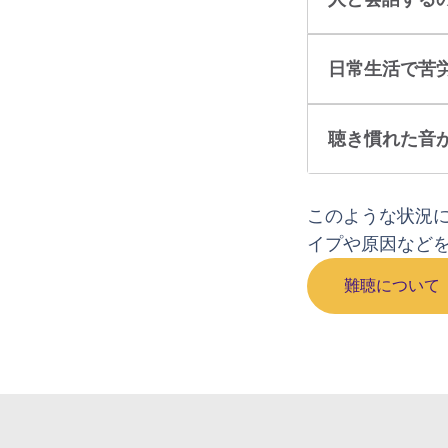
日常生活で苦
聴き慣れた音
このような状況
イプや原因など
難聴について 